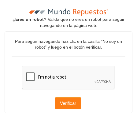
¿Eres un robot?
Valida que no eres un robot para seguir
navegando en la página web.
Para seguir navegando haz clic en la casilla "No soy un
robot" y luego en el botón verificar.
Verificar