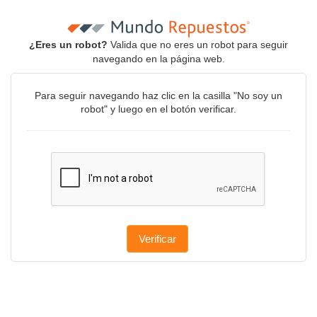
¿Eres un robot?
Valida que no eres un robot para seguir
navegando en la página web.
Para seguir navegando haz clic en la casilla "No soy un
robot" y luego en el botón verificar.
Verificar