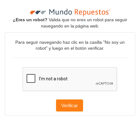
¿Eres un robot?
Valida que no eres un robot para seguir
navegando en la página web.
Para seguir navegando haz clic en la casilla "No soy un
robot" y luego en el botón verificar.
Verificar