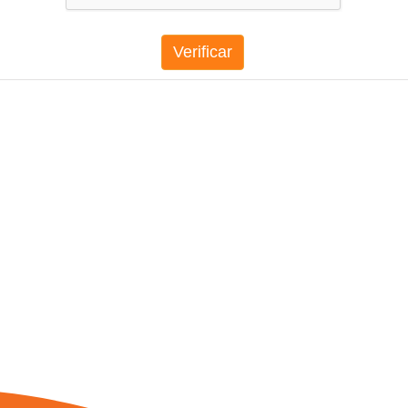
Verificar