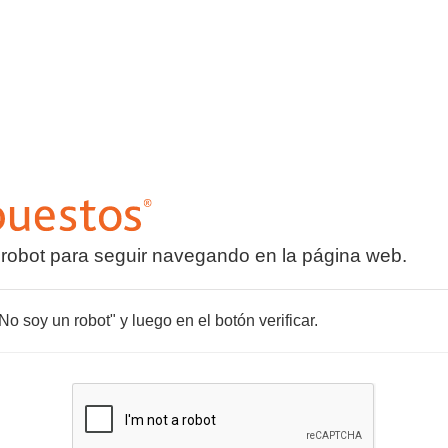
 robot para seguir navegando en la página web.
o soy un robot" y luego en el botón verificar.