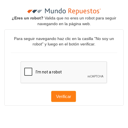
¿Eres un robot?
Valida que no eres un robot para seguir
navegando en la página web.
Para seguir navegando haz clic en la casilla "No soy un
robot" y luego en el botón verificar.
Verificar