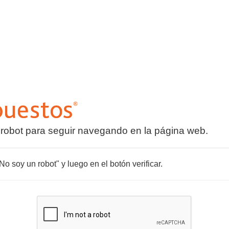
 robot para seguir navegando en la página web.
o soy un robot" y luego en el botón verificar.